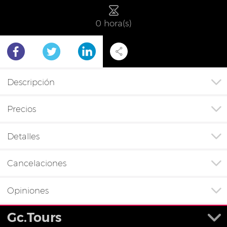
0 hora(s)
Descripción
Precios
Detalles
Cancelaciones
Opiniones
Gc.Tours