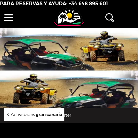
PARA RESERVAS Y AYUDA:
+34 648 895 601
Actividades
gran canaria
Combo4 100 off road Charter
Pack 100% OffRoad